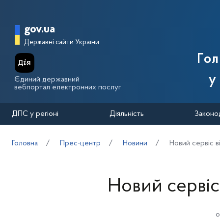
Перейти до основного вмісту
Головна сторінка Державної п
gov.ua
Державні сайти України
Го
у
Єдиний державний
вебпортал електронних послуг
ДПС у регіоні
Діяльність
Законо
Головна
Прес-центр
Новини
Новий сервіс 
Новий сервіс
о