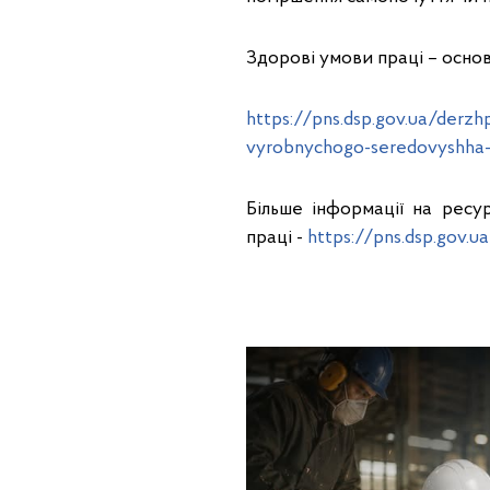
Здорові умови праці – основ
https://pns.dsp.gov.ua/derz
vyrobnychogo-seredovyshha-
Більше інформації на ресу
праці -
https://pns.dsp.gov.u