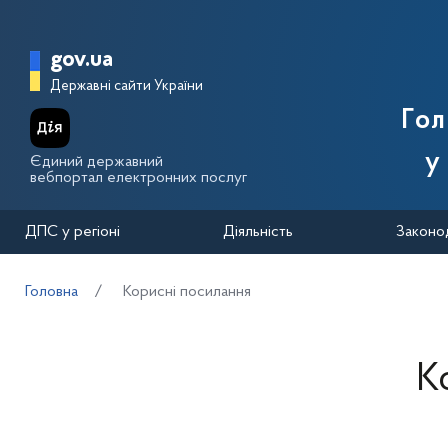
Перейти до основного вмісту
Головна сторінка Державної п
gov.ua
Державні сайти України
Го
у
Єдиний державний
вебпортал електронних послуг
ДПС у регіоні
Діяльність
Законо
Головна
Корисні посилання
К