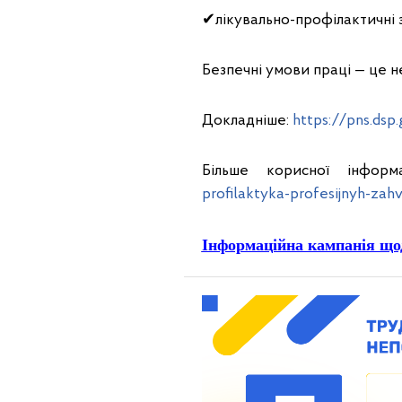
✔лікувально-профілактичні 
Безпечні умови праці — це н
Докладніше:
https://pns.dsp.
Більше корисної інформ
profilaktyka-profesijnyh-za
Інформаційна кампанія щод