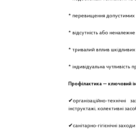
* перевищення допустимих р
* відсутність або неналежне
* тривалий вплив шкідливих
* індивідуальна чутливість п
Профілактика — ключовий ін
✔організаційно-технічні з
інструктажі, колективні засоб
✔санітарно-гігієнічні заходи