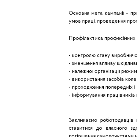
Основна мета кампанії – пр
умов праці, проведення проф
Профілактика професійних з
- контролю стану виробнич
- зменшення впливу шкідлив
- належної організації режим
- використання засобів коле
- проходження попередніх і 
- інформування працівників 
Закликаємо роботодавців п
ставитися до власного зд
погіршення самопочуття чи н