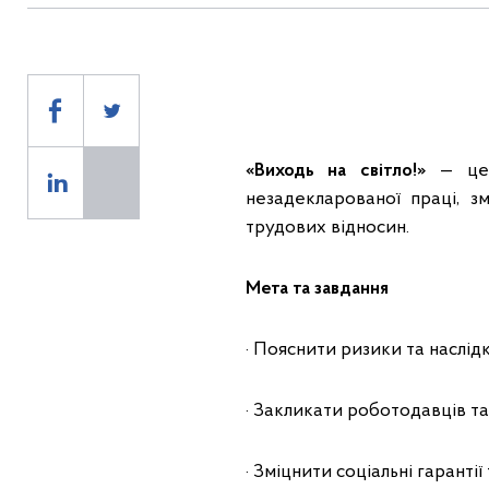
«Виходь на світло!»
— це в
незадекларованої праці, з
трудових відносин.
Мета та завдання
· Пояснити ризики та наслідк
· Закликати роботодавців та
· Зміцнити соціальні гаранті