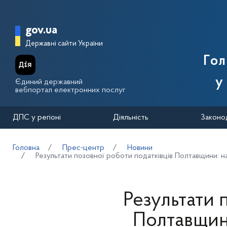
Перейти до основного вмісту
Головна сторінка Державної п
gov.ua
Державні сайти України
Го
у
Єдиний державний
вебпортал електронних послуг
ДПС у регіоні
Діяльність
Законо
Головна
Прес-центр
Новини
Результати позовної роботи податківців Полтавщини: н
Результати 
Полтавщин