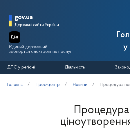
Перейти до основного вмісту
Головна сторінка Державної п
gov.ua
Державні сайти України
Го
у
Єдиний державний
вебпортал електронних послуг
ДПС у регіоні
Діяльність
Законо
Головна
Прес-центр
Новини
Процедура поп
Процедура
ціноутворенн