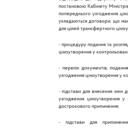
постановою Кабінету Міністрі
попереднього узгодження ціно
укладаються договори, що маю
для цілей трансфертного ціноут
- процедуру подання та розгл
ціноутворення у контрольован
- перелік документів, подан
узгодження ціноутворення у к
- підстави для внесення змін
узгодження ціноутворення у 
дострокового припинення;
- підстави для припиненн