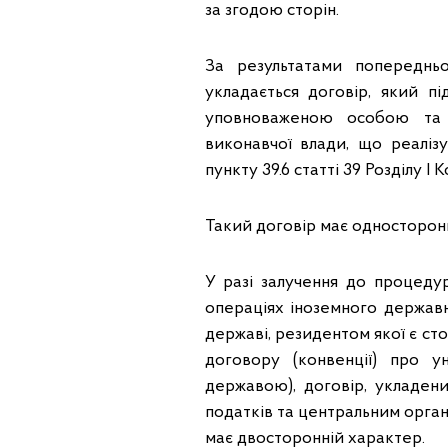
за згодою сторін.
За результатами попереднь
укладається договір, який п
уповноваженою особою та к
виконавчої влади, що реалізу
пункту 39.6 статті 39 Розділу І 
Такий договір має односторон
У разі залучення до процеду
операціях іноземного державн
державі, резидентом якої є ст
договору (конвенції) про 
державою), договір, укладен
податків та центральним орган
має двосторонній характер.