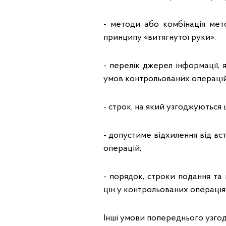
- методи або комбінація мето
принципу «витягнутої руки»;
- перелік джерел інформації, 
умов контрольованих операцій
- строк, на який узгоджуються 
- допустиме відхилення від в
операцій;
- порядок, строки подання та
цін у контрольованих операція
Інші умови попереднього узго