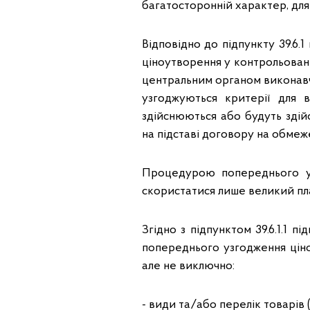
багатосторонній характер, для
Відповідно до підпункту 39.6.1
ціноутворення у контрольован
центральним органом виконавчо
узгоджуються критерії для 
здійснюються або будуть здій
на підставі договору на обмеж
Процедурою попереднього у
скористатися лише великий пла
Згідно з підпунктом 39.6.1.1 п
попереднього узгодження цін
але не виключно:
- види та/або перелік товарів 