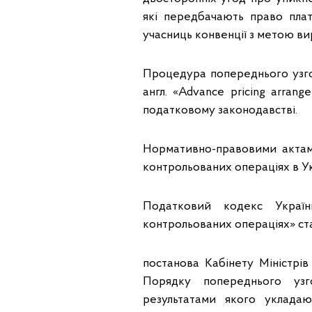
які передбачають право плат
учасниць конвенції з метою ви
Процедура попереднього узго
англ. «Advance pricing arran
податковому законодавстві.
Нормативно-правовими актам
контрольованих операціях в Укр
Податковий кодекс Україн
контрольованих операціях» ста
постанова Кабінету Міністрі
Порядку попереднього узг
результатами якого уклада