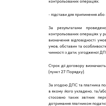
контрольованих операціях;
- підстави для припинення або
За результатами проведен
контрольованих операціях у р
визначення відповідності умо
умов, обставин та особливост
чинності з дати, узгодженої ДП
Строк дії договору визначаєт
(пункт 27 Порядку).
За згодою ДПС та платника под
в якому його укладено, та/або
стосовно таких звітних пер
дотримання платником податкі