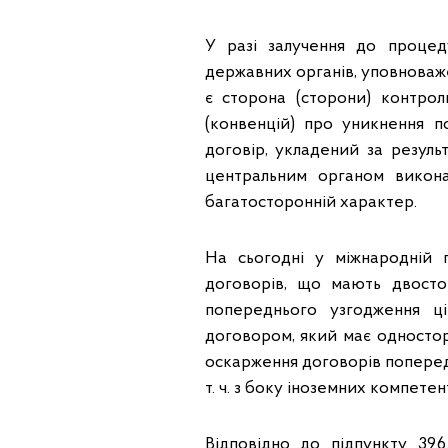
У разі залучення до процед
державних органів, уповноваже
є сторона (сторони) контрол
(конвенцій) про уникнення п
договір, укладений за резул
центральним органом викона
багатосторонній характер.
На сьогодні у міжнародній 
договорів, що мають двосто
попереднього узгодження ц
договором, який має одностор
оскарження договорів поперед
т. ч. з боку іноземних компетен
Відповідно до підпункту 39.6