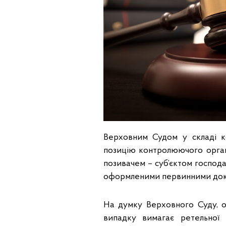
Верховним Судом у складі ко
позицію контролюючого орган
позивачем – суб’єктом господ
оформленими первинними док
На думку Верховного Суду, о
випадку вимагає ретельної 