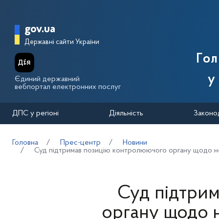
Перейти до основного вмісту
Головна сторінка Державної п
gov.ua
Державні сайти України
Го
у
Єдиний державний
вебпортал електронних послуг
ДПС у регіоні
Діяльність
Законо
Головна
Прес-центр
Новини
Суд підтримав позицію контролюючого органу щодо не
Суд підтри
органу щодо 