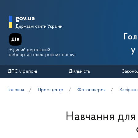
Перейти до основного вмісту
Головна сторінка Державної п
gov.ua
Державні сайти України
Го
у
Єдиний державний
вебпортал електронних послуг
ДПС у регіоні
Діяльність
Законо
Головна
Прес-центр
Фотогалерея
Засідання
Навчання для 