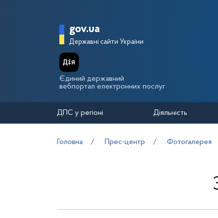
Перейти до основного вмісту
Головна сторінка Держа
gov.ua
Державні сайти України
Єдиний державний
вебпортал електронних послуг
ДПС у регіоні
Діяльність
Головна
Прес-центр
Фотогалерея