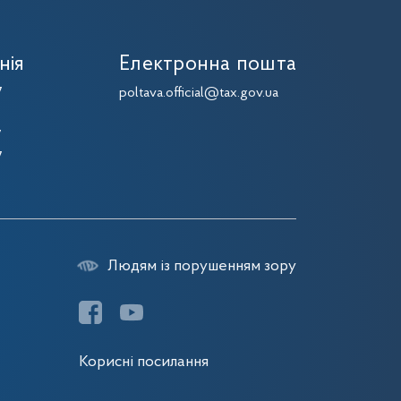
нія
Електронна пошта
7
poltava.official@tax.gov.ua
7
7
7
Людям із порушенням зору
Корисні посилання