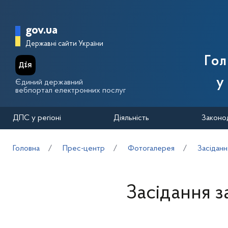
Перейти до основного вмісту
Головна сторінка Державної п
gov.ua
Державні сайти України
Го
у
Єдиний державний
вебпортал електронних послуг
ДПС у регіоні
Діяльність
Законо
Головна
Прес-центр
Фотогалерея
Засідання
Засідання 