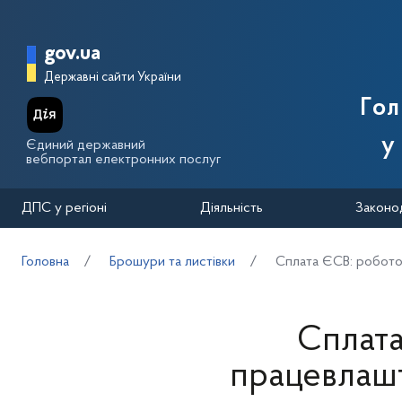
Перейти до основного вмісту
Головна сторінка Державної п
gov.ua
Державні сайти України
Го
у
Єдиний державний
вебпортал електронних послуг
ДПС у регіоні
Діяльність
Законо
Головна
Брошури та листівки
Сплата ЄСВ: роботод
Сплата
працевлашт