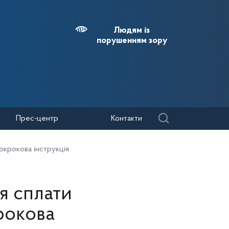
Людям із
порушенням зору
Прес-центр
Контакти
покрокова інструкція
ля сплати
рокова