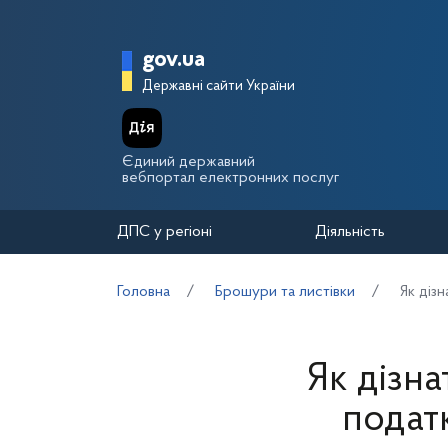
Перейти до основного вмісту
Головна сторінка Держа
gov.ua
Державні сайти України
Єдиний державний
вебпортал електронних послуг
ДПС у регіоні
Діяльність
Головна
Брошури та листівки
Як діз
Як дізна
подат