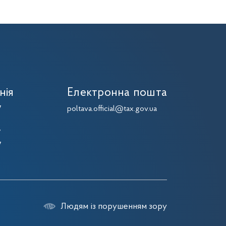
нія
Електронна пошта
7
poltava.official@tax.gov.ua
7
7
7
Людям із порушенням зору