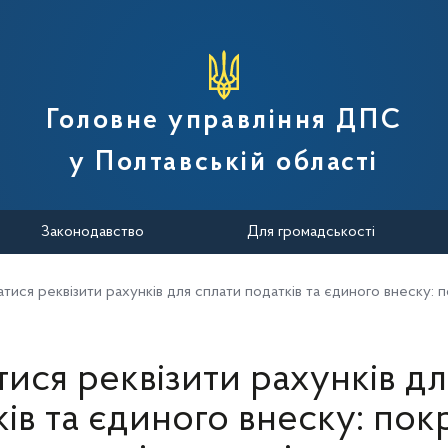
вної податкової служби України
Головне управління ДПС
у Полтавській області
Законодавство
Для громадськості
натися реквізити рахунків для сплати податків та єдиного внеску: 
тися реквізити рахунків д
ків та єдиного внеску: пок