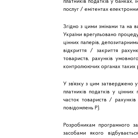
платників податків у банках, 
послуг / емітентах електронн
Згідно з цими змінами та на ви
України врегульовано процед
цінних паперів, депозитарни
відкриття / закриття рахунк
товариств, рахунків умовного
контролюючих органах таких р
У зв’язку з цим затверджено 
платників податків у цінних 
часток товариств / рахункі
повідомлень P).
Розробникам програмного з
засобами якого відбуваєть