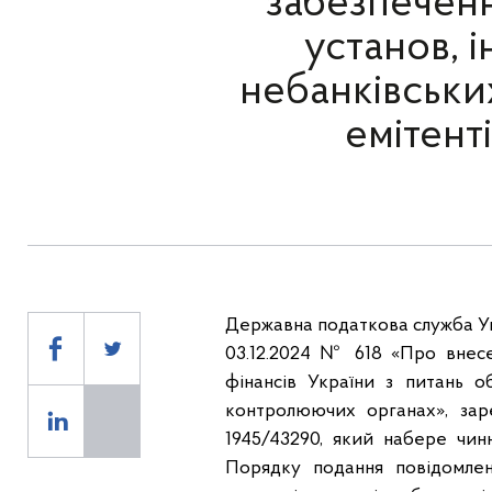
забезпеченн
установ, 
небанківських
емітент
Державна податкова служба Укр
03.12.2024 № 618 «Про внесе
фінансів України з питань о
контролюючих органах», заре
1945/43290, який набере чин
Порядку подання повідомлен