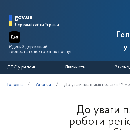
Перейти до основного вмісту
Головна сторінка Державної п
gov.ua
Державні сайти України
Го
у
Єдиний державний
вебпортал електронних послуг
ДПС у регіоні
Діяльність
Законо
Головна
Анонси
До уваги платників податків! У м
До уваги п
роботи регі