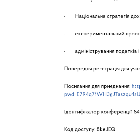
· Національна стратегія дохо
· експериментальний проєкт
· адміністрування податків і з
Попередня реєстрація для учас
Посилання для приєднання:
htt
pwd=E7R4q7fWH3gJTaszqu4sUN
Ідентифікатор конференції: 84
Код доступу: 8keJEQ