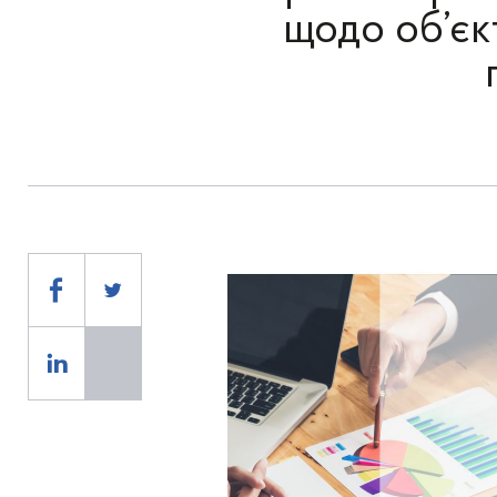
щодо об’єк