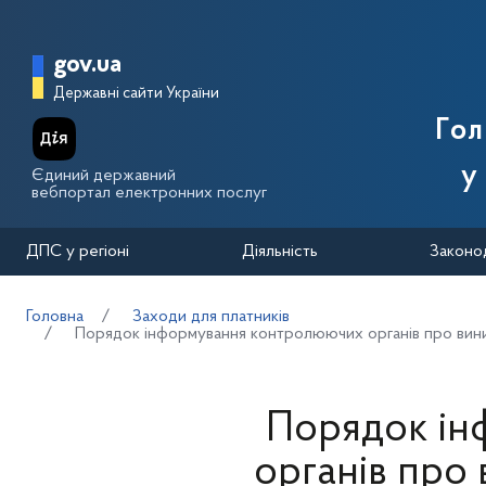
Перейти до основного вмісту
Головна сторінка Державної п
gov.ua
Державні сайти України
Го
у
Єдиний державний
вебпортал електронних послуг
ДПС у регіоні
Діяльність
Законо
Головна
Заходи для платників
Порядок інформування контролюючих органів про виник
Порядок ін
органів про