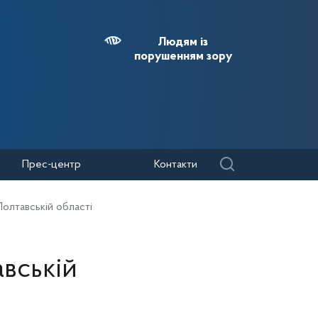
Людям із
порушенням зору
Прес-центр
Контакти
олтавській області
вській