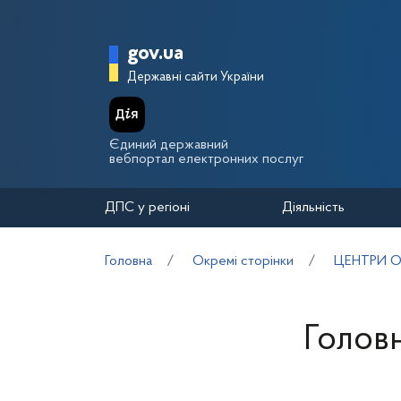
Перейти до основного вмісту
Головна сторінка Держа
gov.ua
Державні сайти України
Єдиний державний
вебпортал електронних послуг
ДПС у регіоні
Діяльність
Головна
Окремі сторінки
ЦЕНТРИ О
Голов