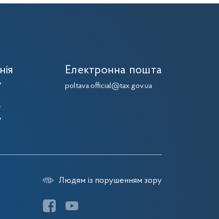
нія
Електронна пошта
7
poltava.official@tax.gov.ua
7
7
7
Людям із порушенням зору