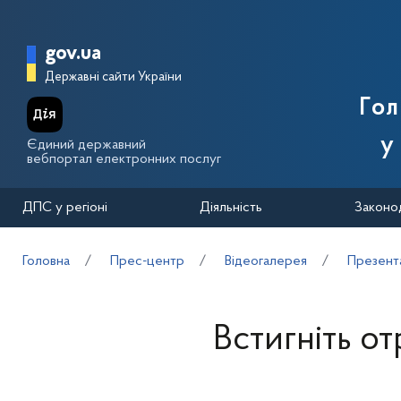
Перейти до основного вмісту
Головна сторінка Державної п
gov.ua
Державні сайти України
Го
у
Єдиний державний
вебпортал електронних послуг
ДПС у регіоні
Діяльність
Законо
Головна
Прес-центр
Відеогалерея
Презента
Встигніть о