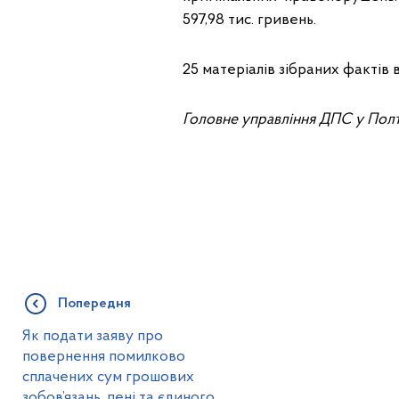
597,98 тис. гривень.
25 матеріалів зібраних факті
Головне управління ДПС у Полт
Попередня
Як подати заяву про
повернення помилково
сплачених сум грошових
зобов’язань, пені та єдиного