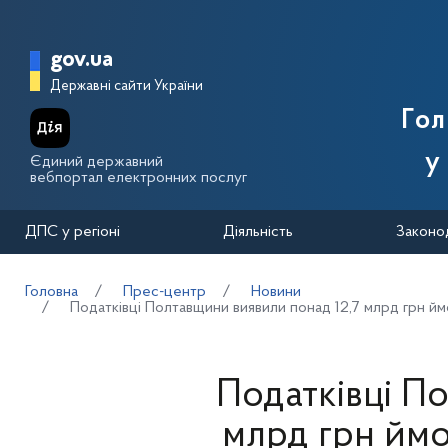
Перейти до основного вмісту
Головна сторінка Державної п
gov.ua
Державні сайти України
Го
у
Єдиний державний
вебпортал електронних послуг
ДПС у регіоні
Діяльність
Законо
Головна
Прес-центр
Новини
Податківці Полтавщини виявили понад 12,7 млрд грн й
Податківці П
млрд грн ймо