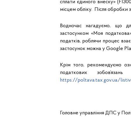
сплати єдиного внеску» (F130
місцем обліку. Після обробки 
Водночас нагадуємо, що дл
застосунком «Моя податкова»
податків, роблячи процес вза
застосунок можна у Google Pla
Крім того, рекомендуємо оз
податкових зобов’язан
https://poltava.tax.gov.ua/listi
Головне управління ДПС у Полт