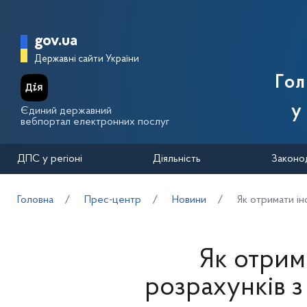
Перейти до основного вмісту
Головна сторінка Державної п
gov.ua
Державні сайти України
Го
у
Єдиний державний
вебпортал електронних послуг
ДПС у регіоні
Діяльність
Законо
Головна
Прес-центр
Новини
Як отримати і
Як отрим
розрахунків 