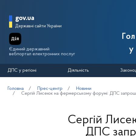
Перейти до основного вмісту
Головна сторінка Державної п
gov.ua
Державні сайти України
Го
у
Єдиний державний
вебпортал електронних послуг
ДПС у регіоні
Діяльність
Законо
Головна
Прес-центр
Новини
Сергій Лисеюк на фермерському форумі: ДПС запрошує 
Сергій Лисе
ДПС запр