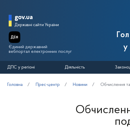
Перейти до основного вмісту
Головна сторінка Державної п
gov.ua
Державні сайти України
Го
у
Єдиний державний
вебпортал електронних послуг
ДПС у регіоні
Діяльність
Законо
Головна
Прес-центр
Новини
Обчислення та
Обчислення
по