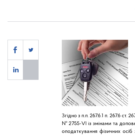
Згідно з п.п. 267.6.1 п. 267.6 с
№ 2755-VI із змінами та допов
оподаткування фізичних осі