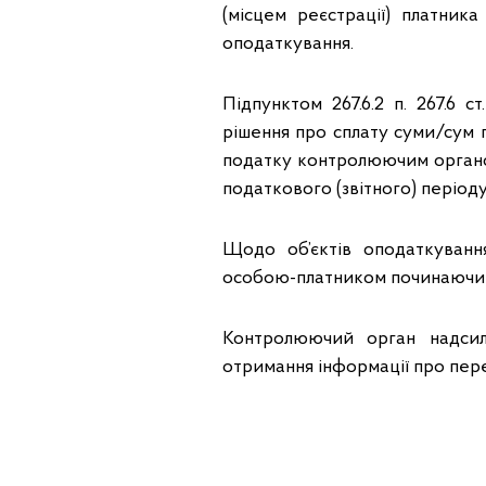
(місцем реєстрації) платник
оподаткування.
Підпунктом 267.6.2 п. 267.6 
рішення про сплату суми/сум п
податку контролюючим органом
податкового (звітного) періоду
Щодо об’єктів оподаткуванн
особою-платником починаючи з 
Контролюючий орган надсил
отримання інформації про пере