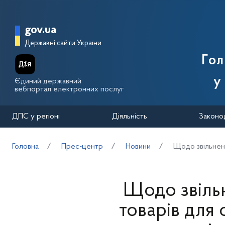
Перейти до основного вмісту
Головна сторінка Державної п
gov.ua
Державні сайти України
Го
у
Єдиний державний
вебпортал електронних послуг
ДПС у регіоні
Діяльність
Законо
Головна
Прес-центр
Новини
Щодо звільненн
Щодо звільн
товарів для