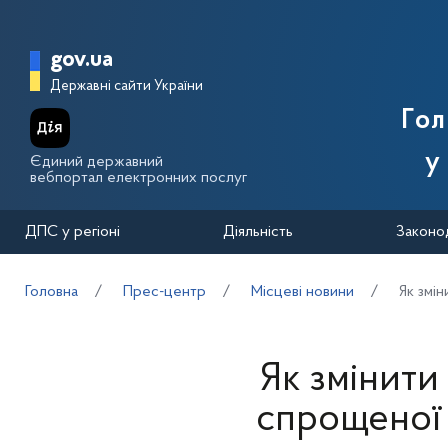
Перейти до основного вмісту
Головна сторінка Державної п
gov.ua
Державні сайти України
Го
у
Єдиний державний
вебпортал електронних послуг
ДПС у регіоні
Діяльність
Законо
Головна
Прес-центр
Місцеві новини
Як змі
Як змінити
спрощеної 