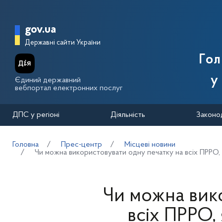
Перейти до основного вмісту
Головна сторінка Державної п
gov.ua
Державні сайти України
Го
у
Єдиний державний
вебпортал електронних послуг
ДПС у регіоні
Діяльність
Законо
Головна
Прес-центр
Місцеві новини
Чи можна використовувати одну печатку на всіх ПРРО,
Чи можна вик
всіх ПРРО,