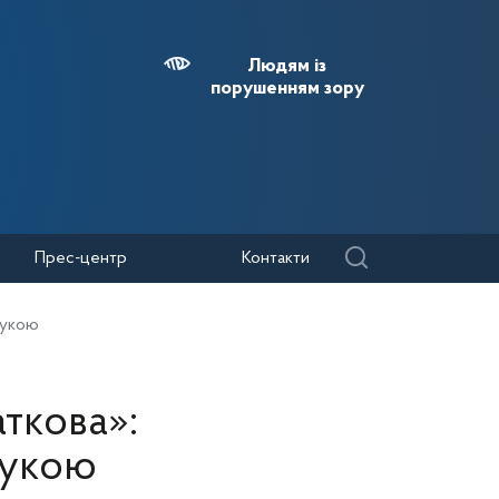
Людям із
порушенням зору
Прес-центр
Контакти
рукою
ткова»:
рукою