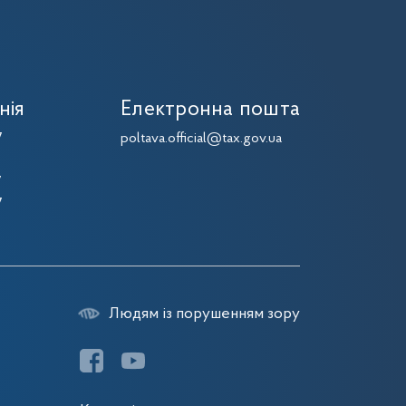
нія
Електронна пошта
7
poltava.official@tax.gov.ua
7
7
7
Людям із порушенням зору