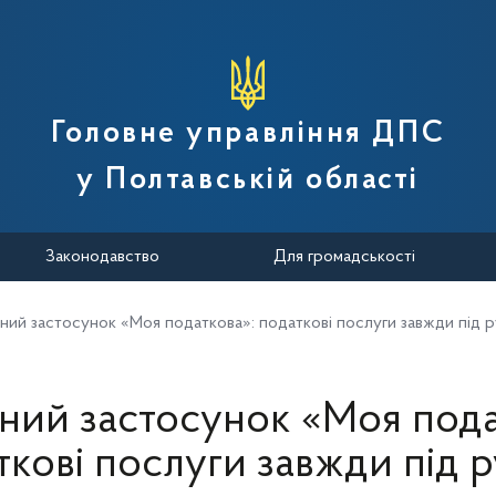
вної податкової служби України
Головне управління ДПС
у Полтавській області
Законодавство
Для громадськості
ний застосунок «Моя податкова»: податкові послуги завжди під 
ний застосунок «Моя пода
ткові послуги завжди під 