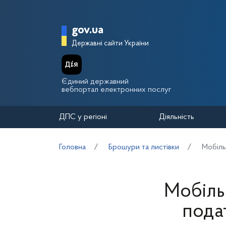
Перейти до основного вмісту
Головна сторінка Держа
gov.ua
Державні сайти України
Єдиний державний
вебпортал електронних послуг
ДПС у регіоні
Діяльність
Головна
Брошури та листівки
Мобіль
Мобіль
пода