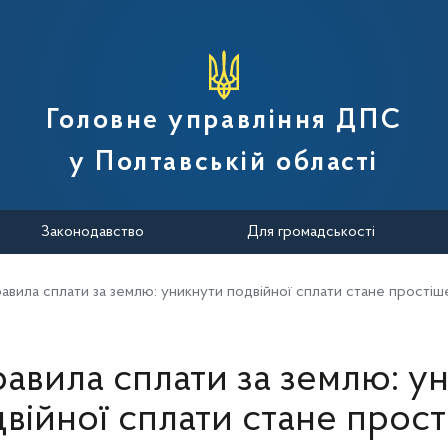
вної податкової служби України
Головне управління ДПС
у Полтавській області
Законодавство
Для громадськості
равила сплати за землю: уникнути подвійної сплати стане простіш
равила сплати за землю: у
війної сплати стане прос