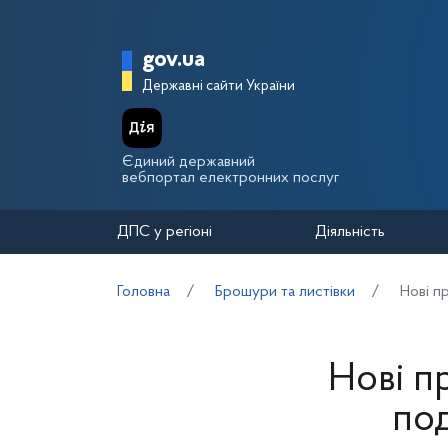
Перейти до основного вмісту
Головна сторінка Держа
gov.ua
Державні сайти України
Єдиний державний
вебпортал електронних послуг
ДПС у регіоні
Діяльність
Головна
Брошури та листівки
Нові п
Нові п
под