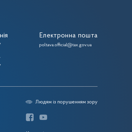
нія
Електронна пошта
7
poltava.official@tax.gov.ua
7
7
7
Людям із порушенням зору