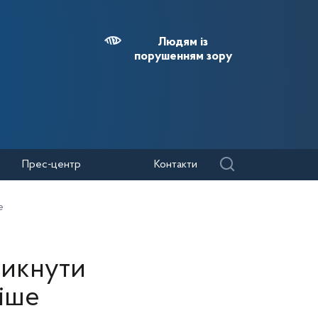
Людям із
порушенням зору
Прес-центр
Контакти
е
никнути
тіше