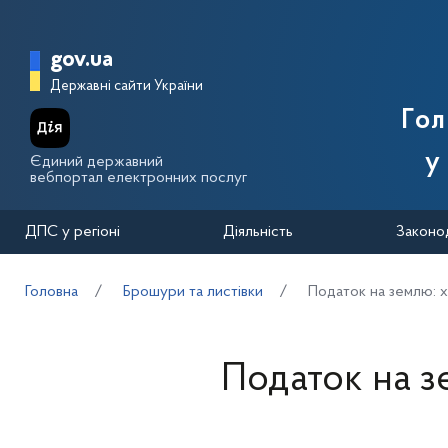
Перейти до основного вмісту
Головна сторінка Державної п
gov.ua
Державні сайти України
Го
у
Єдиний державний
вебпортал електронних послуг
ДПС у регіоні
Діяльність
Законо
Головна
Брошури та листівки
Податок на землю: х
Податок на з