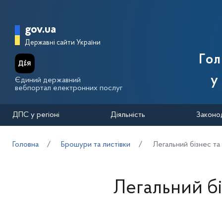
Перейти до основного вмісту
Головна сторінка Державної п
gov.ua
Державні сайти України
Го
у
Єдиний державний
вебпортал електронних послуг
ДПС у регіоні
Діяльність
Законо
Головна
Брошури та листівки
Легальний бізнес та
Легальний бі