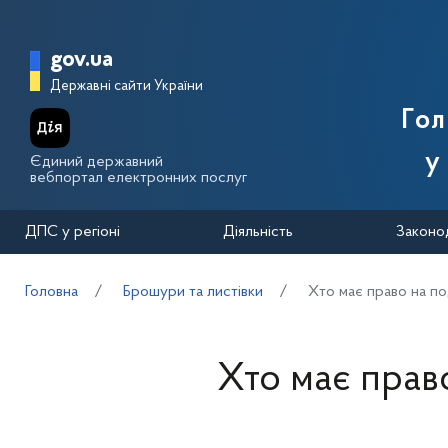
Перейти до основного вмісту
Головна сторінка Державної п
gov.ua
Державні сайти України
Го
у
Єдиний державний
вебпортал електронних послуг
ДПС у регіоні
Діяльність
Законо
Головна
Брошури та листівки
Хто має право на по
Хто має право