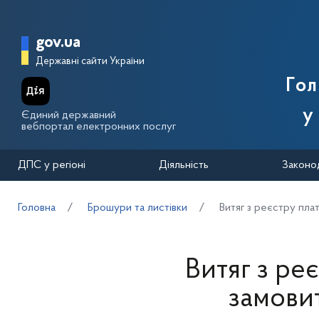
Перейти до основного вмісту
Головна сторінка Державної п
gov.ua
Державні сайти України
Го
у
Єдиний державний
вебпортал електронних послуг
ДПС у регіоні
Діяльність
Законо
Головна
Брошури та листівки
Витяг з реєстру пла
Витяг з ре
замови