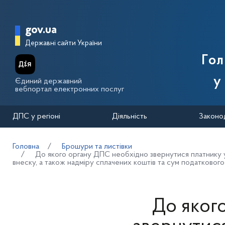
Перейти до основного вмісту
Головна сторінка Державної п
gov.ua
Державні сайти України
Го
у
Єдиний державний
вебпортал електронних послуг
ДПС у регіоні
Діяльність
Законо
Головна
Брошури та листівки
До якого органу ДПС необхідно звернутися платнику у 
внеску, а також надміру сплачених коштів та сум податковог
До яког