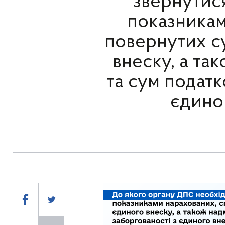
звернутися
показникам
повернутих су
внеску, а та
та сум податк
єдино