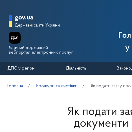
Перейти до основного вмісту
Головна сторінка Державної п
gov.ua
Державні сайти України
Го
у
Єдиний державний
вебпортал електронних послуг
ДПС у регіоні
Діяльність
Законо
Головна
Брошури та листівки
Як подати заяву пр
Як подати з
документи 