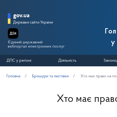
Перейти до основного вмісту
Головна сторінка Державної п
gov.ua
Державні сайти України
Го
у
Єдиний державний
вебпортал електронних послуг
ДПС у регіоні
Діяльність
Законо
Головна
Брошури та листівки
Хто має право на по
Хто має право