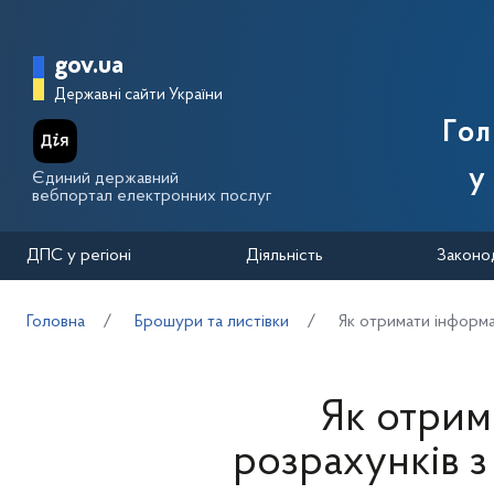
Перейти до основного вмісту
Головна сторінка Державної п
gov.ua
Державні сайти України
Го
у
Єдиний державний
вебпортал електронних послуг
ДПС у регіоні
Діяльність
Законо
Головна
Брошури та листівки
Як отримати інформа
Як отрим
розрахунків 