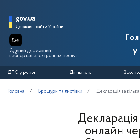
Перейти до основного вмісту
Головна сторінка Державної п
gov.ua
Державні сайти України
Го
у
Єдиний державний
вебпортал електронних послуг
ДПС у регіоні
Діяльність
Законо
Головна
Брошури та листівки
Декларація за кільк
Декларація 
онлайн че