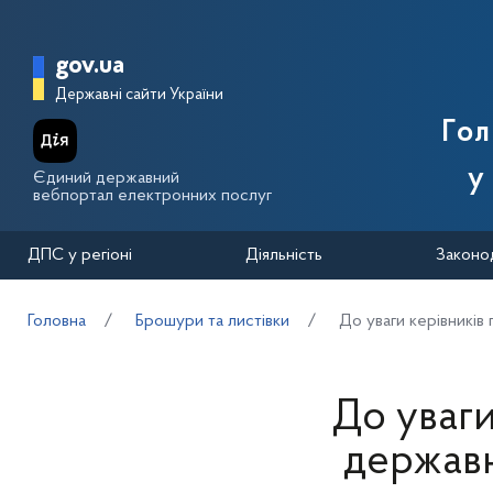
Перейти до основного вмісту
Головна сторінка Державної п
gov.ua
Державні сайти України
Го
у
Єдиний державний
вебпортал електронних послуг
ДПС у регіоні
Діяльність
Законо
Головна
Брошури та листівки
До уваги керівників
До уваги
державн