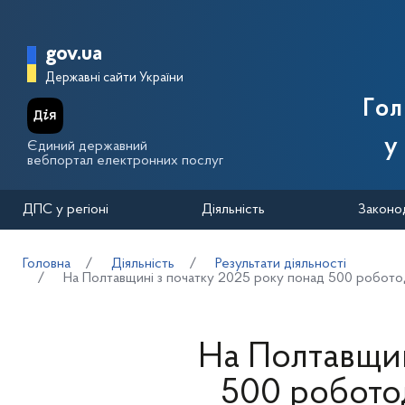
Перейти до основного вмісту
Головна сторінка Державної п
gov.ua
Державні сайти України
Го
у
Єдиний державний
вебпортал електронних послуг
ДПС у регіоні
Діяльність
Законо
Головна
Діяльність
Результати діяльності
На Полтавщині з початку 2025 року понад 500 роботода
На Полтавщин
500 робото