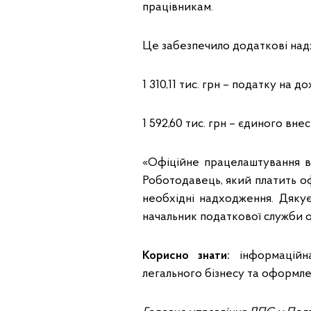
працівникам.
Це забезпечило додаткові на
1 310,11 тис. грн – податку на 
1 592,60 тис. грн – єдиного вн
«Офіційне працелаштування в
Роботодавець, який платить офі
необхідні надходження. Дяку
начальник податкової служби о
Корисно знати:
інформаційна
легального бізнесу та оформл