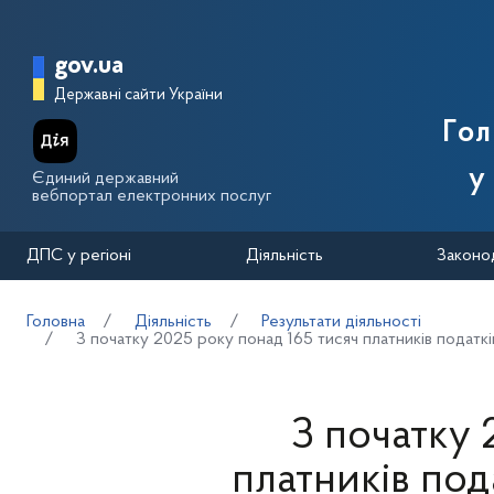
Перейти до основного вмісту
Головна сторінка Державної п
gov.ua
Державні сайти України
Го
у
Єдиний державний
вебпортал електронних послуг
ДПС у регіоні
Діяльність
Законо
Головна
Діяльність
Результати діяльності
З початку 2025 року понад 165 тисяч платників податк
З початку 
платників по