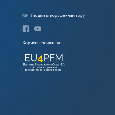
Людям із порушенням зору
Корисні посилання
Програма Європейського Союзу (ЄС)
з підтримки управління
державними фінансами в Україні