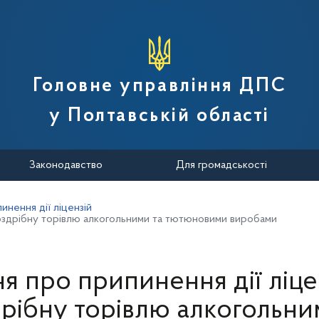
вної податкової служби України
Головне управління ДПС
у Полтавській області
Законодавство
Для громадськості
инення дії ліцензій
 роздрібну торівлю алкогольними та тютюновими виробами
я про припинення дії ліце
рібну торівлю алкогольни