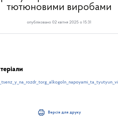
тютюновими виробами
опубліковано 02 квітня 2025 о 15:31
теріали
l_tsenz_y_na_rozdr_torg_alkogoln_napoyami_ta_tyutyun_vi
Версія для друку