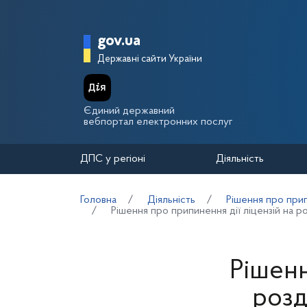
Перейти до основного вмісту
Головна сторінка Держа
gov.ua
Державні сайти України
Єдиний державний
вебпортал електронних послуг
ДПС у регіоні
Діяльність
Головна
Діяльність
Рішення про прип
Рішення про припинення дії ліцензій на
Рішенн
розд