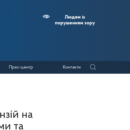
Людям із
порушенням зору
Прес-центр
Контакти
нзій на
ми та