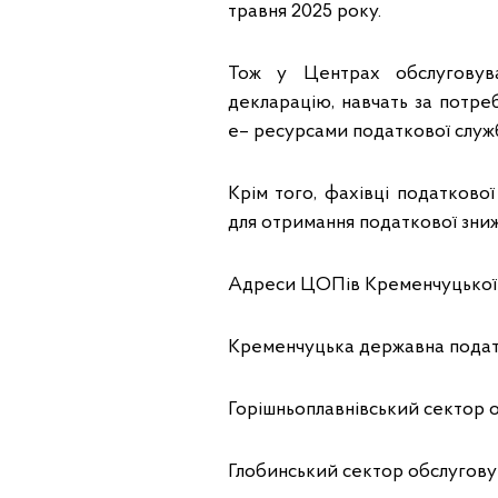
травня 2025 року.
Тож у Центрах обслуговув
декларацію, навчать за потре
е– ресурсами податкової служ
Крім того, фахівці податков
для отримання податкової зниж
Адреси ЦОПів Кременчуцької Д
Кременчуцька державна податко
Горішньоплавнівський сектор об
Глобинський сектор обслуговува