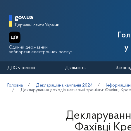
Перейти до основного вмісту
Головна сторінка Державної п
gov.ua
Державні сайти України
Го
у
Єдиний державний
вебпортал електронних послуг
ДПС у регіоні
Діяльність
Законо
Головна
Деклараційна кампанія 2024
Інформаційн
Декларування доходів навчальні тренінги: Фахівці Кре
Декларування
Фахівці Кр