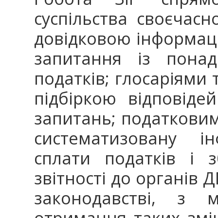
суспільства своєчас
довідковою інформаці
запитання із понад
податків; глосаріями
підбіркою відповіде
запитань; податковим
систематизовану і
сплати податків і з
звітності до органів 
законодавстві, з 
отримання таких змі