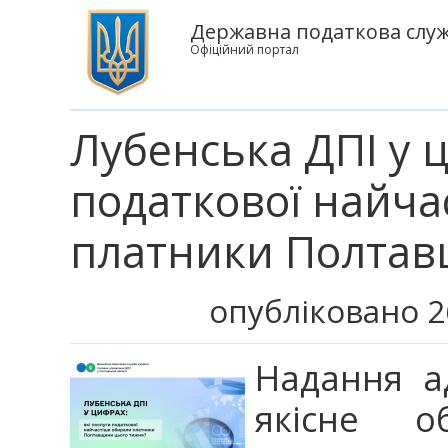
Державна податкова служб
Офіційний портал
Лубенська ДПІ у ц
податкової найча
платники Полтав
опубліковано 2
Надання ад
якісне об